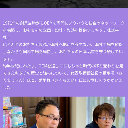
1971年の創業当時からOEMを専門にノウハウと独自のネットワーク
を構築し、おもちゃの企画・設計・製造を提供するキクチ株式会
社。
ほとんどのおもちゃ製造が海外へ拠点を移すなか、海外工場を確保
しながらも国内工場を維持し、おもちゃの日本品質を守り続けてい
ます。
約半世紀にわたり、OEMを通しておもちゃと時代の移り変わりを見
てきたキクチの歴史と強みについて、代表取締役社長の菊地潤（き
くちじゅん）氏と、菊地舞（きくちまい）氏にお話しをうかがいま
した。