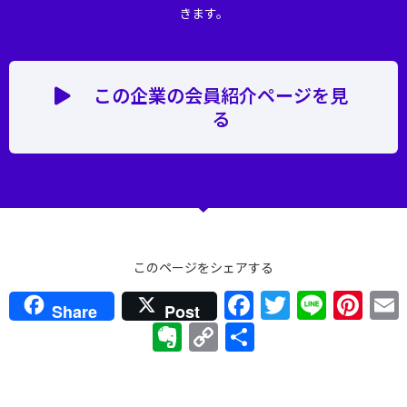
きます。
この企業の会員紹介ページを見
る
このページをシェアする
F
T
Li
Pi
Share
Post
a
w
n
nt
E
C
共
c
itt
e
er
v
o
有
e
er
e
er
p