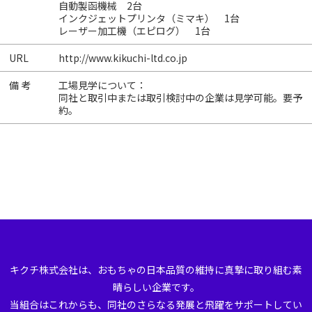
自動製函機械 2台
インクジェットプリンタ（ミマキ） 1台
レーザー加工機（エピログ） 1台
URL
http://www.kikuchi-ltd.co.jp
備 考
工場見学について：
同社と取引中または取引検討中の企業は見学可能。要予
約。
キクチ株式会社は、おもちゃの日本品質の維持に真摯に取り組む素
晴らしい企業です。
当組合はこれからも、同社のさらなる発展と飛躍をサポートしてい