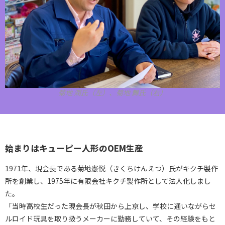
菊地 潤氏（左）、菊地 舞氏（右）
始まりはキューピー人形のOEM生産
1971年、現会長である菊地憲悦（きくちけんえつ）氏がキクチ製作
所を創業し、1975年に有限会社キクチ製作所として法人化しまし
た。
「当時高校生だった現会長が秋田から上京し、学校に通いながらセ
ルロイド玩具を取り扱うメーカーに勤務していて、その経験をもと